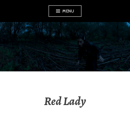
Aller
MENU
au
contenu
principal
MILOSZ
HERMANOWICZ
Red Lady